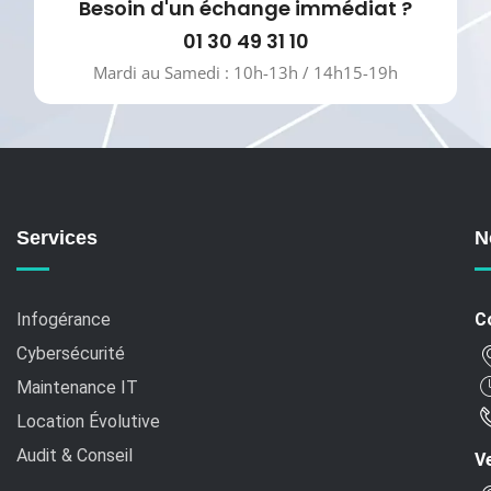
Besoin d'un échange immédiat ?
01 30 49 31 10
Mardi au Samedi : 10h-13h / 14h15-19h
Services
N
Infogérance
C
Cybersécurité
Maintenance IT
Location Évolutive
Audit & Conseil
Ve