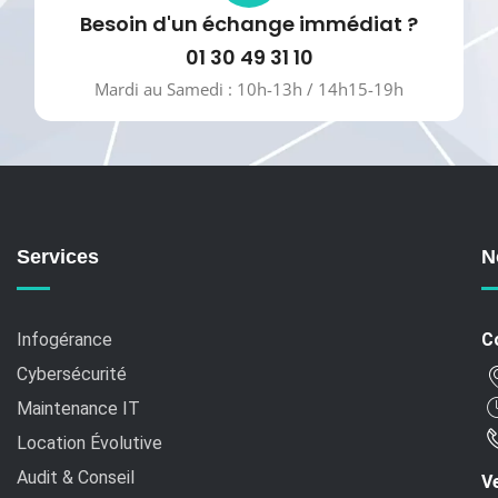
Besoin d'un échange immédiat ?
01 30 49 31 10
Mardi au Samedi : 10h-13h / 14h15-19h
Services
N
Infogérance
C
Cybersécurité
Maintenance IT
Location Évolutive
Audit & Conseil
Ve