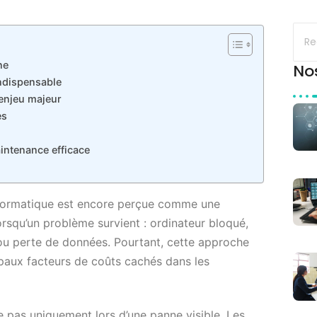
ne
No
ndispensable
 enjeu majeur
es
intenance efficace
formatique est encore perçue comme une
orsqu’un problème survient : ordinateur bloqué,
 ou perte de données. Pourtant, cette approche
cipaux facteurs de coûts cachés dans les
 pas uniquement lors d’une panne visible. Les