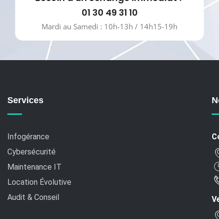
01 30 49 31 10
Mardi au Samedi : 10h-13h / 14h15-19h
Services
N
Infogérance
C
Cybersécurité
Maintenance IT
Location Évolutive
Audit & Conseil
Ve