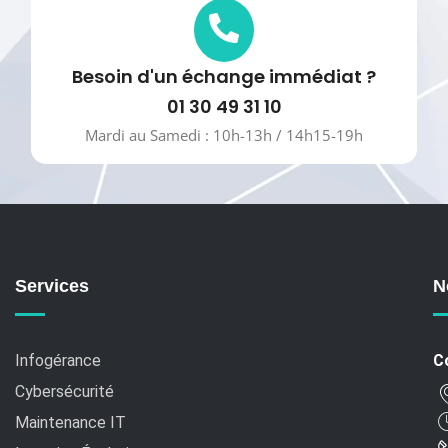
Besoin d'un échange immédiat ?
01 30 49 31 10
Mardi au Samedi : 10h-13h / 14h15-19h
Services
N
Infogérance
C
Cybersécurité
Maintenance IT