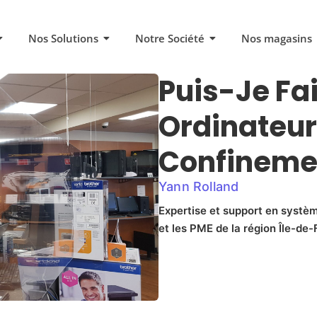
Nos Solutions
Notre Société
Nos magasins
Puis-Je Fa
Ordinateur
Confineme
Yann Rolland
Expertise et support en systèm
et les PME de la région Île-de-F