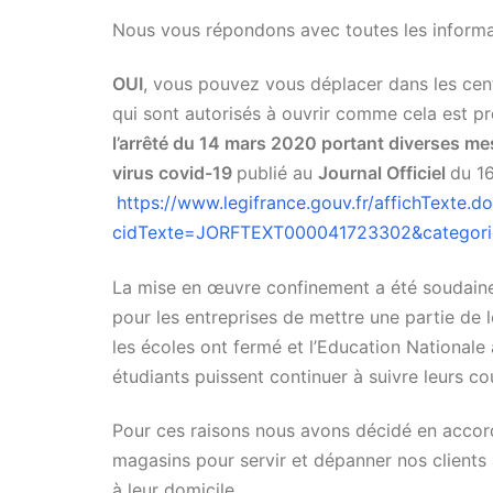
Nous vous répondons avec toutes les informa
OUI
, vous pouvez vous déplacer dans les cent
qui sont autorisés à ouvrir comme cela est pré
l’arrêté du 14 mars 2020 portant diverses mes
virus covid-19
publié au
Journal Officiel
du 1
https://www.legifrance.gouv.fr/affichTexte.d
cidTexte=JORFTEXT000041723302&categori
La mise en œuvre confinement a été soudain
pour les entreprises de mettre une partie de 
les écoles ont fermé et l’Education Nationale
étudiants puissent continuer à suivre leurs cou
Pour ces raisons nous avons décidé en accord
magasins pour servir et dépanner nos clients afi
à leur domicile.