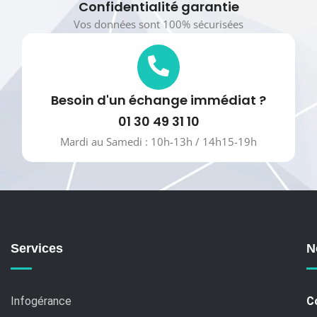
Confidentialité garantie
Vos données sont 100% sécurisées
Besoin d'un échange immédiat ?
01 30 49 31 10
Mardi au Samedi : 10h-13h / 14h15-19h
Services
N
Infogérance
C