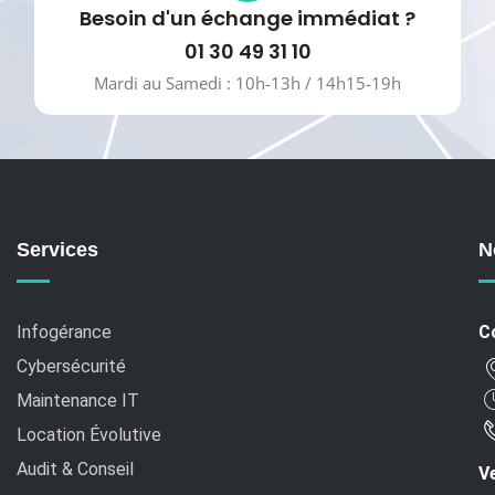
Besoin d'un échange immédiat ?
01 30 49 31 10
Mardi au Samedi : 10h-13h / 14h15-19h
Services
N
Infogérance
C
Cybersécurité
Maintenance IT
Location Évolutive
Audit & Conseil
Ve