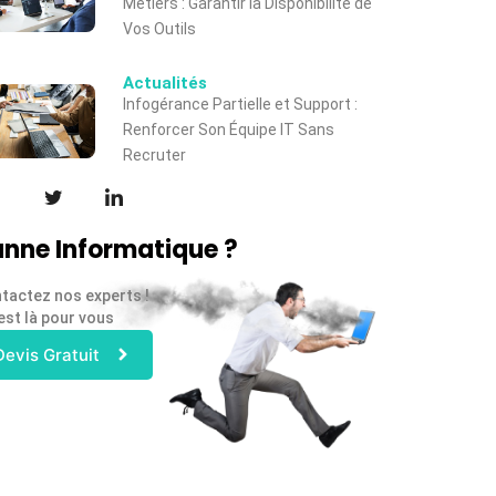
Métiers : Garantir la Disponibilité de
Vos Outils
Actualités
Infogérance Partielle et Support :
Renforcer Son Équipe IT Sans
Recruter
nne Informatique ?
tactez nos experts !
est là pour vous
Devis Gratuit