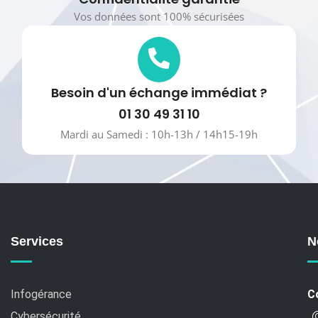
Vos données sont 100% sécurisées
Besoin d'un échange immédiat ?
01 30 49 31 10
Mardi au Samedi : 10h-13h / 14h15-19h
Services
N
Infogérance
C
Cybersécurité