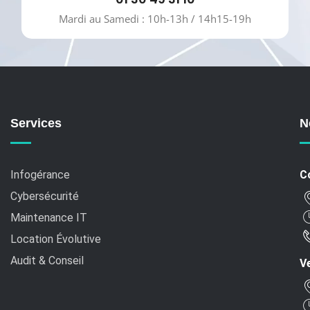
Mardi au Samedi : 10h-13h / 14h15-19h
Services
N
Infogérance
C
Cybersécurité
Maintenance IT
Location Évolutive
Audit & Conseil
Ve