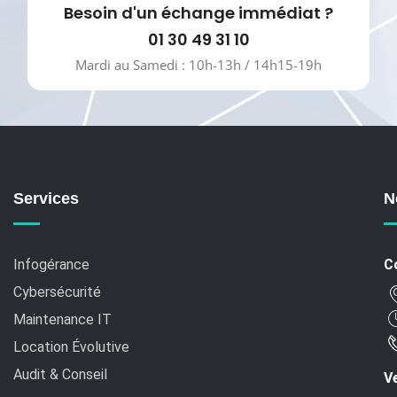
Besoin d'un échange immédiat ?
01 30 49 31 10
Mardi au Samedi : 10h-13h / 14h15-19h
Services
N
Infogérance
C
Cybersécurité
Maintenance IT
Location Évolutive
Audit & Conseil
Ve