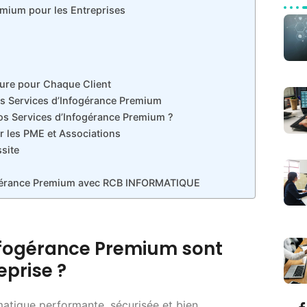
emium pour les Entreprises
re pour Chaque Client
os Services d’Infogérance Premium
s Services d’Infogérance Premium ?
r les PME et Associations
site
fogérance Premium avec RCB INFORMATIQUE
Infogérance Premium sont
eprise ?
rmatique performante, sécurisée et bien