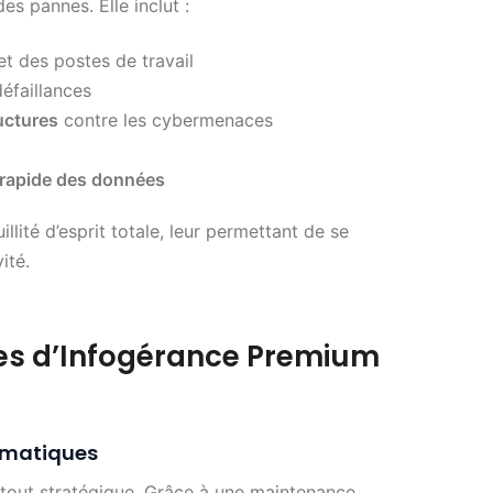
s pannes. Elle inclut :
t des postes de travail
éfaillances
uctures
contre les cybermenaces
 rapide des données
llité d’esprit totale, leur permettant de se
ité.
es d’Infogérance Premium
rmatiques
tout stratégique. Grâce à une maintenance