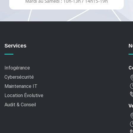
Mardi au Samedi : 10h-13h / 14h15-19h
Services
N
Infogérance
C
Cybersécurité
Maintenance IT
Location Évolutive
Audit & Conseil
Ve