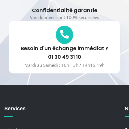
Confidentialité garantie
Vos données sont 100% sécurisées
Besoin d'un échange immédiat ?
01 30 49 31 10
Mardi au Samedi : 10h-13h / 14h15-19h
Services
N