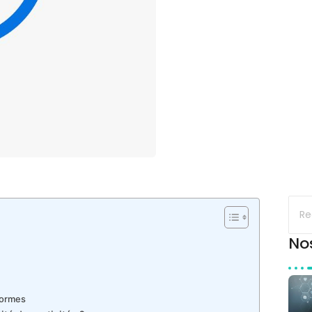
No
eformes