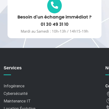
Besoin d'un échange immédiat ?
01 30 49 31 10
Mardi au Samedi : 10h-13h / 14h15-19h
Services
N
Infogérance
C
Cybersécurité
Maintenance IT
Location Évolutive