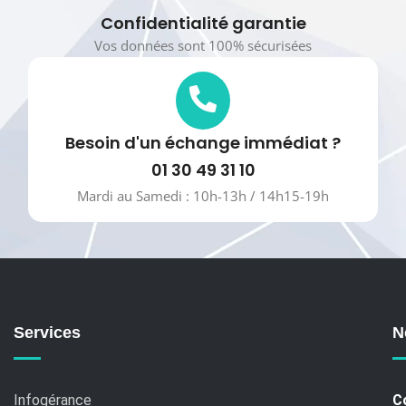
Confidentialité garantie
Vos données sont 100% sécurisées
Besoin d'un échange immédiat ?
01 30 49 31 10
Mardi au Samedi : 10h-13h / 14h15-19h
Services
N
Infogérance
C