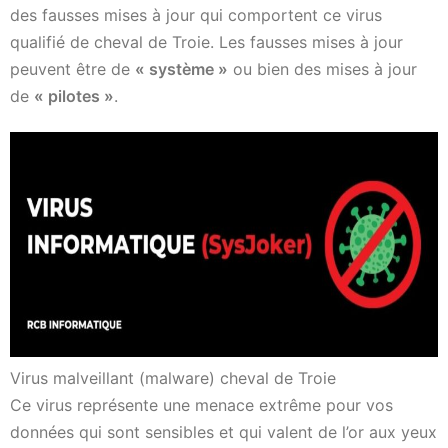
des fausses mises à jour qui comportent ce virus
qualifié de cheval de Troie. Les fausses mises à jour
peuvent être de
« système »
ou bien des mises à jour
de
« pilotes »
.
Virus malveillant (malware) cheval de Troie
Ce virus représente une menace extrême pour vos
données qui sont sensibles et qui valent de l’or aux yeux