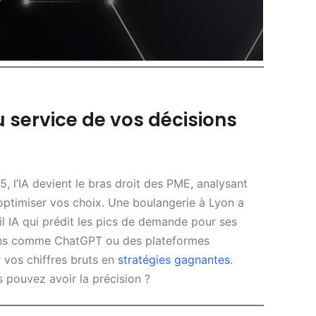
 au service de vos décisions
, l’IA devient le bras droit des PME, analysant
optimiser vos choix. Une boulangerie à Lyon a
il IA qui prédit les pics de demande pour ses
ions comme ChatGPT ou des plateformes
 vos chiffres bruts en
stratégies gagnantes
.
 pouvez avoir la précision ?