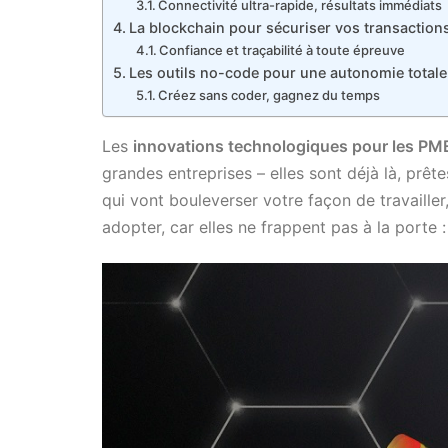
Connectivité ultra-rapide, résultats immédiats
La blockchain pour sécuriser vos transaction
Confiance et traçabilité à toute épreuve
Les outils no-code pour une autonomie totale
Créez sans coder, gagnez du temps
Les
innovations technologiques pour les PM
grandes entreprises – elles sont déjà là, prête
qui vont bouleverser votre façon de travailler
adopter, car elles ne frappent pas à la porte : 