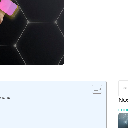
isions
No
s