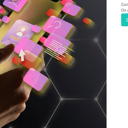
Con
On 