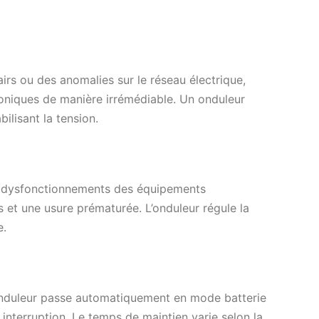
irs ou des anomalies sur le réseau électrique,
niques de manière irrémédiable. Un onduleur
ilisant la tension.
s dysfonctionnements des équipements
s et une usure prématurée. L’onduleur régule la
e.
’onduleur passe automatiquement en mode batterie
 interruption. Le temps de maintien varie selon la