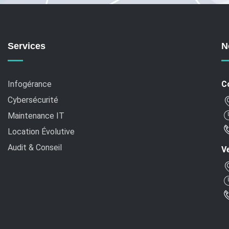
Mardi au Samedi : 10h-13h / 14h15-19h
Services
N
Infogérance
C
Cybersécurité
Maintenance IT
Location Évolutive
Audit & Conseil
Ve