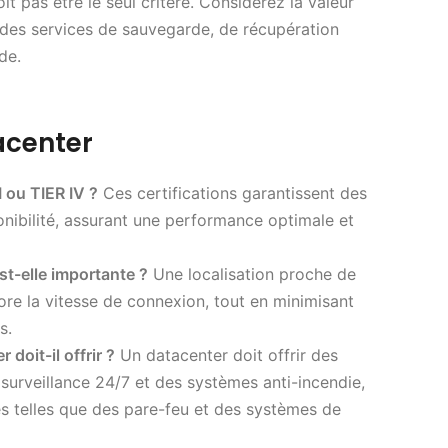
it pas être le seul critère. Considérez la valeur
 des services de sauvegarde, de récupération
de.
acenter
I ou TIER IV ?
Ces certifications garantissent des
nibilité, assurant une performance optimale et
st-elle importante ?
Une localisation proche de
iore la vitesse de connexion, tout en minimisant
s.
doit-il offrir ?
Un datacenter doit offrir des
urveillance 24/7 et des systèmes anti-incendie,
es telles que des pare-feu et des systèmes de