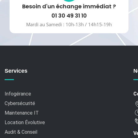
Besoin d'un échange immédiat ?
01 30 49 31 10
Mardi au Samedi : 10h-13h / 14h15-19h
Services
N
Infogérance
C
Cybersécurité
Maintenance IT
Location Évolutive
Audit & Conseil
Ve