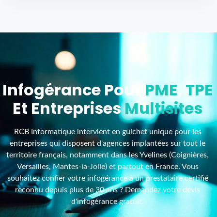
Infogérance Pour
PME
,
TPE
Et Entreprises
Multisites
RCB Informatique intervient en guichet unique pour les
entreprises qui disposent d'agences implantées sur tout le
territoire français, notamment dans les Yvelines (Coignières,
Versailles, Mantes-la-Jolie) et partout en France. Vous
souhaitez confier votre infogérance à un prestataire certifié
reconnu depuis plus de 30 ans ? Demandez votre devis
d'infogérance gratuit.