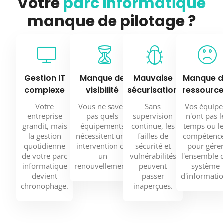
Votre
parc informatique
manque de pilotage ?
Gestion IT
Manque de
Mauvaise
Manque d
complexe
visibilité
sécurisation
ressourc
Votre
Vous ne savez
Sans
Vos équipe
entreprise
pas quels
supervision
n'ont pas l
grandit, mais
équipements
continue, les
temps ou l
la gestion
nécessitent une
failles de
compétenc
quotidienne
intervention ou
sécurité et
pour gére
de votre parc
un
vulnérabilités
l'ensemble 
informatique
renouvellement.
peuvent
système
devient
passer
d'informatio
chronophage.
inaperçues.