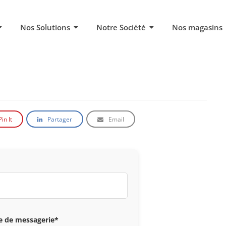
Nos Solutions
Notre Société
Nos magasins
Pin It
Partager
Email
e de messagerie*