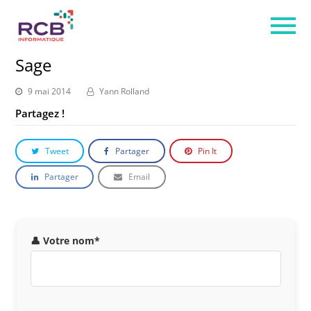
Sage
9 mai 2014
Yann Rolland
Partagez !
Tweet
Partager
Pin It
Partager
Email
👤 Votre nom*