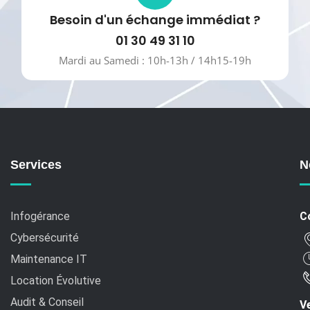
Besoin d'un échange immédiat ?
01 30 49 31 10
Mardi au Samedi : 10h-13h / 14h15-19h
Services
N
Infogérance
C
Cybersécurité
Maintenance IT
Location Évolutive
Audit & Conseil
Ve