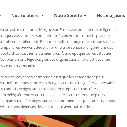
Nos Solutions
Notre Société
Nos magasins
ein de votre structure à Moigny-sur-École : vos ordinateurs se figent à
i critique, vos courriels sont détournés, ou vos documents précieux –
’évanouissent subitement. Pour une petite ou moyenne entreprise, ces
emps ; elles peuvent déclencher une crise sérieuse, engendrant des
 un doute chez vos clients ou membres. À une époque où les attaques
’est plus un privilège des grandes organisations – elle est devenue
 que soit leur échelle.
etites et moyennes entreprises ainsi que les associations pour
rs informations contre ces dangers. Établis à Coignières et Versailles
, y compris Moigny-sur-École, avec des réponses concrètes :
ion déléguée, entretien, et plus encore. Dans ce texte, explorez
tre organisation à Moigny-sur-École, comment elle peut préserver vos
enforcer vos défenses dès maintenant avec notre aide.