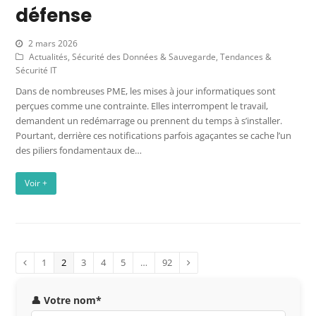
défense
2 mars 2026
Actualités
,
Sécurité des Données & Sauvegarde
,
Tendances &
Sécurité IT
Dans de nombreuses PME, les mises à jour informatiques sont
perçues comme une contrainte. Elles interrompent le travail,
demandent un redémarrage ou prennent du temps à s’installer.
Pourtant, derrière ces notifications parfois agaçantes se cache l’un
des piliers fondamentaux de…
Voir +
1
2
3
4
5
…
92
👤 Votre nom*