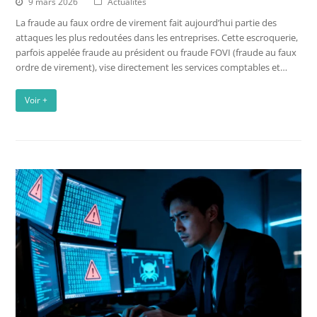
9 mars 2026
Actualités
La fraude au faux ordre de virement fait aujourd’hui partie des
attaques les plus redoutées dans les entreprises. Cette escroquerie,
parfois appelée fraude au président ou fraude FOVI (fraude au faux
ordre de virement), vise directement les services comptables et…
Voir +