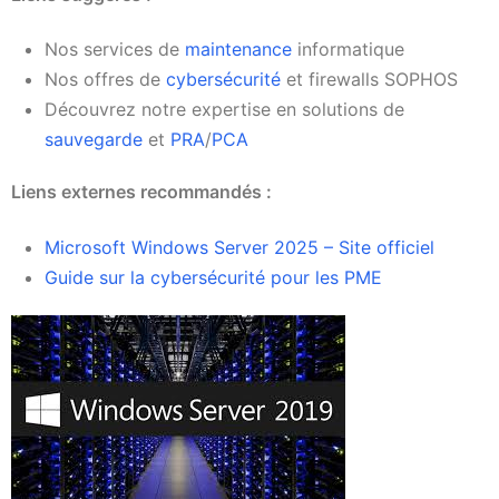
Nos services de
maintenance
informatique
Nos offres de
cybersécurité
et firewalls SOPHOS
Découvrez notre expertise en solutions de
sauvegarde
et
PRA
/
PCA
Liens externes recommandés :
Microsoft Windows Server 2025 – Site officiel
Guide sur la cybersécurité pour les PME