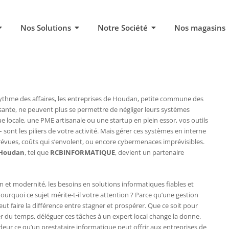
Nos Solutions
Notre Société
Nos magasins
rythme des affaires, les entreprises de Houdan, petite commune des
ssante, ne peuvent plus se permettre de négliger leurs systèmes
 locale, une PME artisanale ou une startup en plein essor, vos outils
 sont les piliers de votre activité. Mais gérer ces systèmes en interne
révues, coûts qui s’envolent, ou encore cybermenaces imprévisibles.
Houdan
, tel que
RCBINFORMATIQUE
, devient un partenaire
n et modernité, les besoins en solutions informatiques fiables et
urquoi ce sujet mérite-t-il votre attention ? Parce qu’une gestion
ut faire la différence entre stagner et prospérer. Que ce soit pour
 du temps, déléguer ces tâches à un expert local change la donne.
deur ce qu’un prestataire informatique peut offrir aux entreprises de