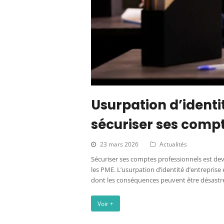
Usurpation d’identi
sécuriser ses compt
23 mars 2026
Actualités
Sécuriser ses comptes professionnels est dev
les PME. L’usurpation d’identité d’entrepris
dont les conséquences peuvent être désastr
Voir +