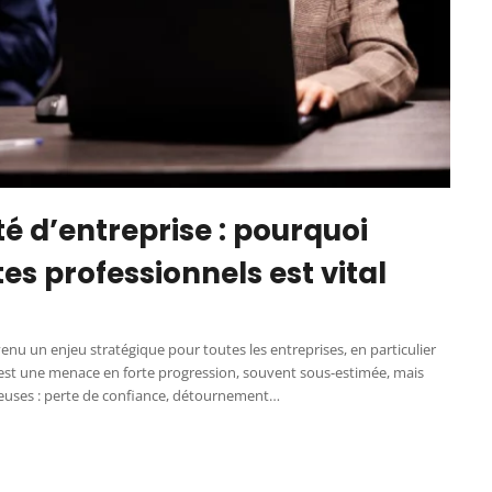
té d’entreprise : pourquoi
es professionnels est vital
enu un enjeu stratégique pour toutes les entreprises, en particulier
e est une menace en forte progression, souvent sous-estimée, mais
euses : perte de confiance, détournement…