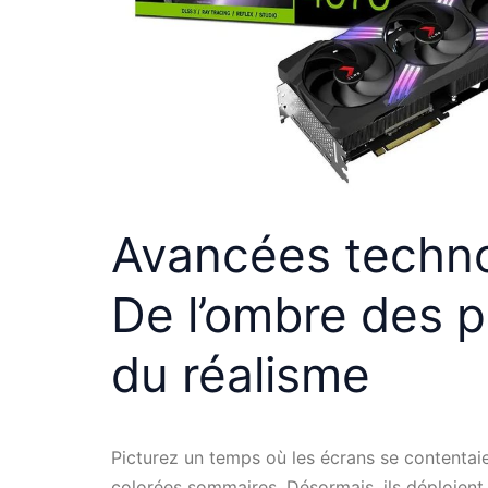
Avancées techno
De l’ombre des pi
du réalisme
Picturez un temps où les écrans se contentaie
colorées sommaires. Désormais, ils déploient 