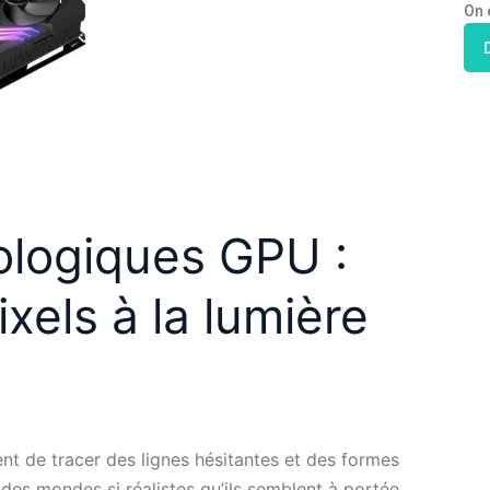
On 
logiques GPU :
xels à la lumière
nt de tracer des lignes hésitantes et des formes
des mondes si réalistes qu’ils semblent à portée