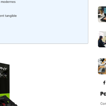
es modernes
ent tangible
Pa
Con