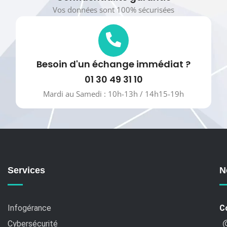
Vos données sont 100% sécurisées
Besoin d'un échange immédiat ?
01 30 49 31 10
Mardi au Samedi : 10h-13h / 14h15-19h
Services
N
Infogérance
C
Cybersécurité