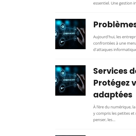
essentiel. Une gestion 
Problèmes 
Aujourd'hui, les entrepr
confrontées à une mena
d'attaques informatique
Services d
Protégez 
adaptées
À l’ère du numérique, l
y compris les petites e
penser, les…