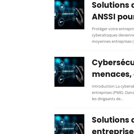
Solutions 
ANSSI pour
Protéger votre entrepri
cyberattaques deviennent
moyennes entreprises 
Cybersécur
menaces, e
Introduction La cybers
entreprises (PME). Dans
les dirigeants de…
Solutions 
entreprise