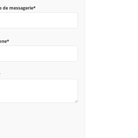
e de messagerie*
hone*
*