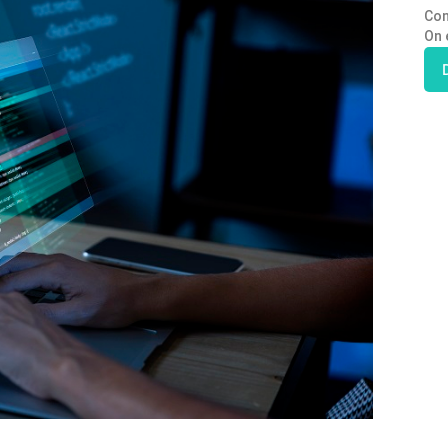
Con
On 